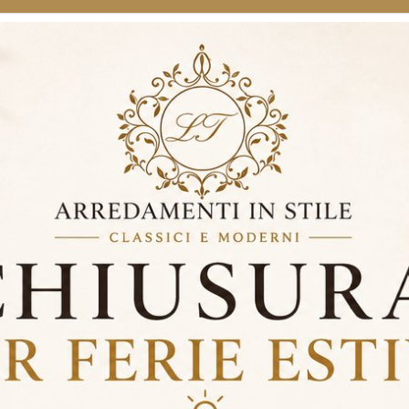
tezza massima nell'imballaggio. Veramente consigliato
rticolari (es. su qualche punto della cornice interna ci sono delle tacc
stra casa con stile siete nel posto giusto!
anato. Consigliato