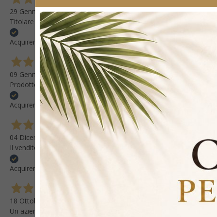
29 Gennaio 2026
Titolare gentilissimo prodotti di alta qualità artigianale e accura
Acquirente verificato
09 Gennaio 2026
Prodotto discreto, sarebbe stato molto buono se curato meglio nei pa
Acquirente verificato
04 Dicembre 2025
Il venditore Alessandro persona squisita... Se volete arredare la vo
Acquirente verificato
18 Ottobre 2025
Un azienda professionale, materiali pregiati e finiture di alto artigi