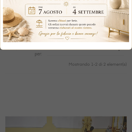

OK
Ordina

per:
Mostrando 1-2 di 2 element(s)