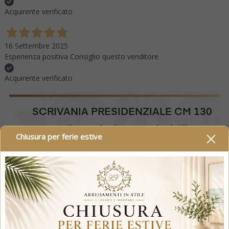
Acquirente verificato
16 Settembre 2025
Esperienza positiva Consiglio questo venditore
Acquirente verificato
SCRIVANIA PRESIDENZIALE CM 130
Casa
Arredamento
Arredo Ufficio
Chiusura per ferie estive
Scrivania presidenziale cm 130