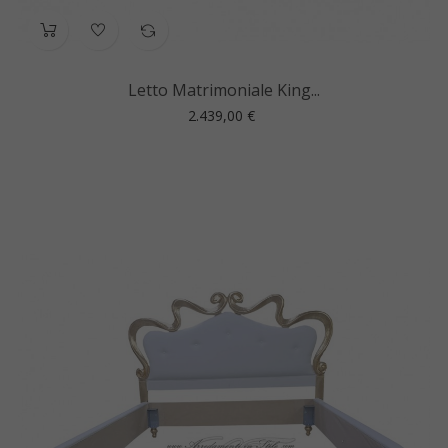
Letto Matrimoniale King...
Prezzo
2.439,00 €