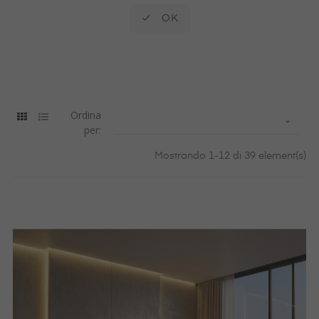

OK
Ordina

per:
Mostrando 1-12 di 39 element(s)