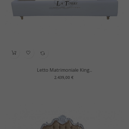
Letto Matrimoniale King...
Prezzo
2.439,00 €