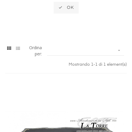

OK
Ordina

per:
Mostrando 1-1 di 1 element(s)