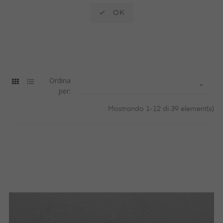

OK
Ordina

per:
Mostrando 1-12 di 39 element(s)