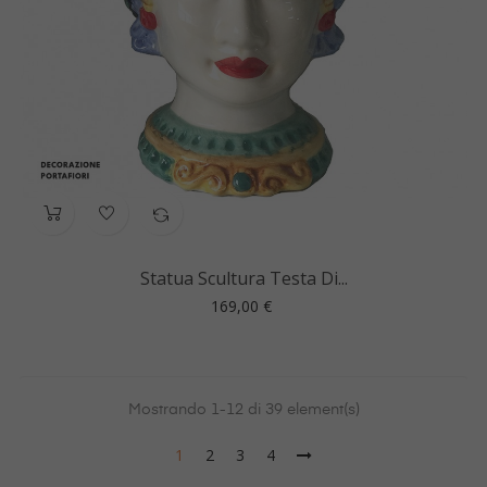
Statua Scultura Testa Di...
Prezzo
169,00 €
Mostrando 1-12 di 39 element(s)
1
2
3
4