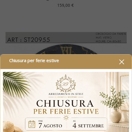
Prezzo
159,00 €
Chiusura per ferie estive