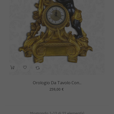
Orologio Da Tavolo Con...
Prezzo
259,00 €
Mostrando 1-12 di 22 element(s)