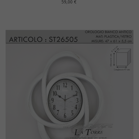
Prezzo
59,00 €