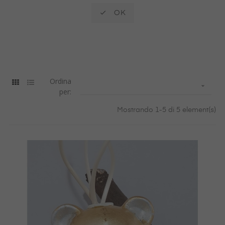

OK
Ordina

per:
Mostrando 1-5 di 5 element(s)