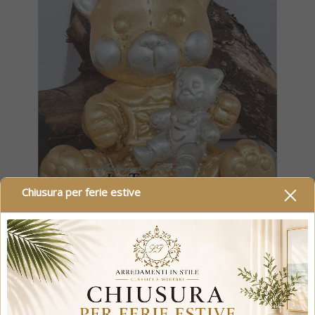
Chiusura per ferie estive
Statua Profumatore Orso...
Prezzo
103,95 €