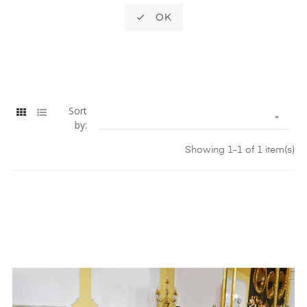

OK
Sort

by:
Showing 1-1 of 1 item(s)