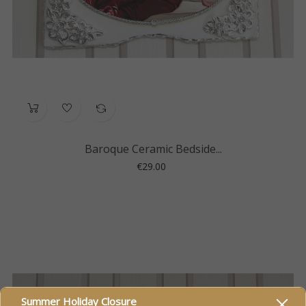
Baroque Ceramic Bedside...
Price
€29.00
Summer Holiday Closure