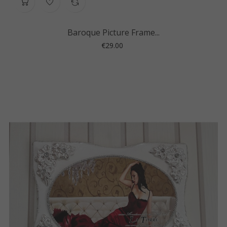
Baroque Picture Frame...
Price
€29.00