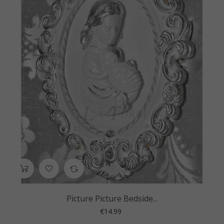
Picture Picture Bedside...
Price
€14.99