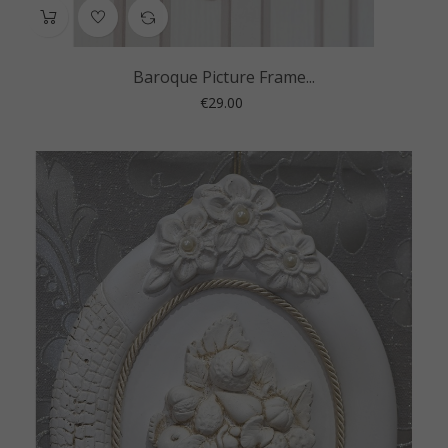
Baroque Picture Frame...
Price
€29.00