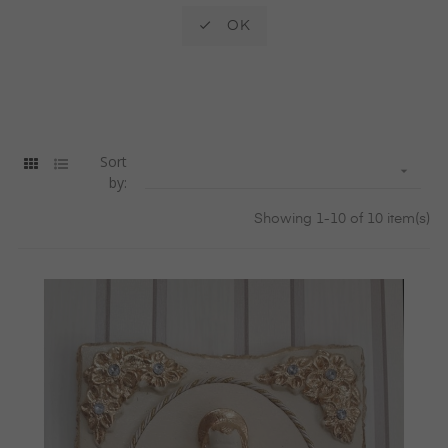

OK
Sort

by:
Showing 1-10 of 10 item(s)