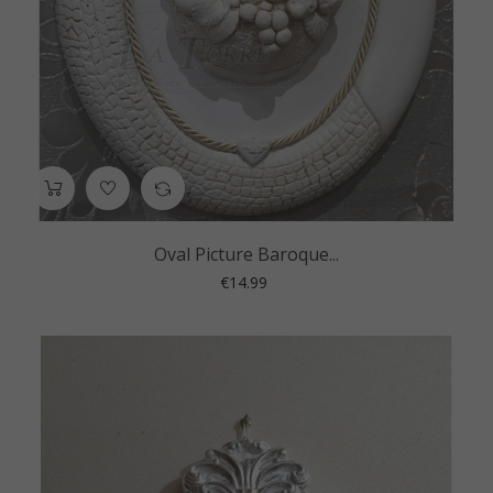
Oval Picture Baroque...
Price
€14.99