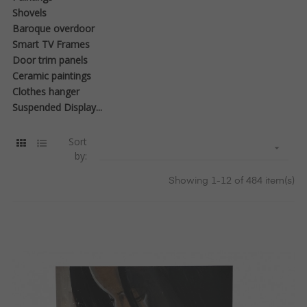
Shovels
Baroque overdoor
Smart TV Frames
Door trim panels
Ceramic paintings
Clothes hanger
Suspended Display...
Sort

by:
Showing 1-12 of 484 item(s)