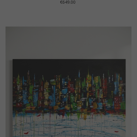
Price
€649.00