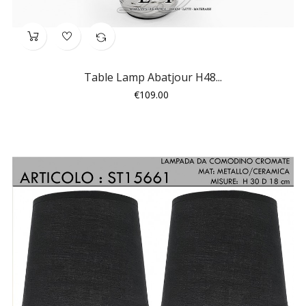
Table Lamp Abatjour H48...
Price
€109.00