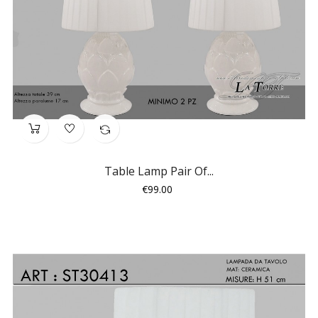
Table Lamp Pair Of...
Price
€99.00