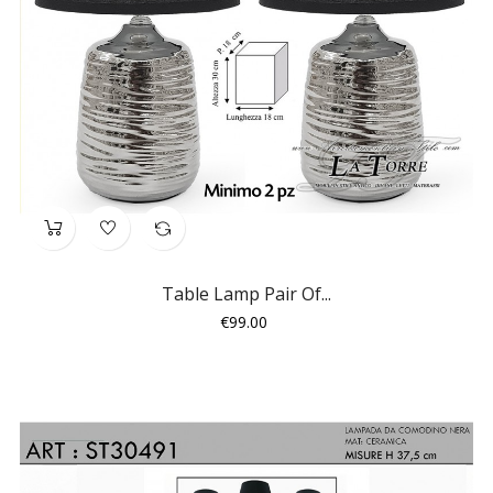
Table Lamp Pair Of...
Price
€99.00