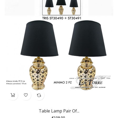
Table Lamp Pair Of...
Price
€109.00