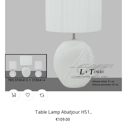
Table Lamp Abatjour H51...
Price
€109.00