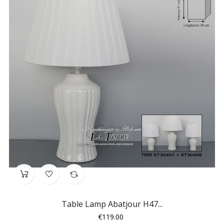
Table Lamp Abatjour H47...
Price
€119.00