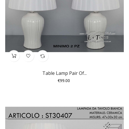
Table Lamp Pair Of...
Price
€99.00