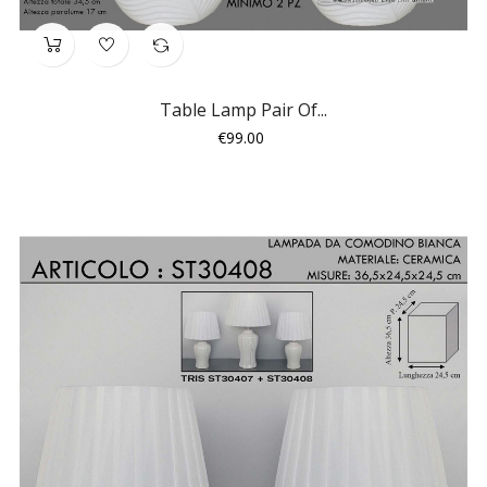
Table Lamp Pair Of...
Price
€99.00