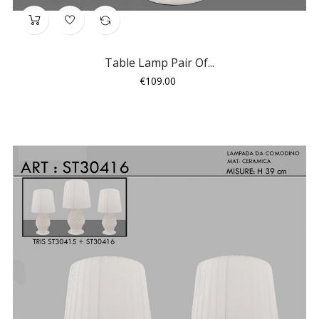
Table Lamp Pair Of...
Price
€109.00