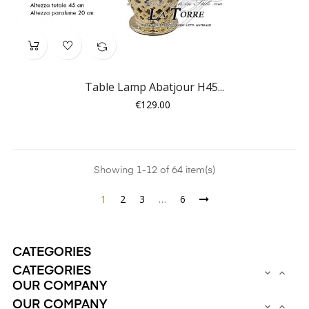
Table Lamp Abatjour H45...
Price
€129.00
Showing 1-12 of 64 item(s)
1
2
3
…
6
CATEGORIES
CATEGORIES


OUR COMPANY
OUR COMPANY

