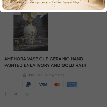
AMPHORA VASE CUP CERAMIC HAND
PAINTED ENEA IVORY AND GOLD RA14
100% secure payments