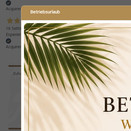
Acquirente verificato
Betriebsurlaub
16 Settembre 2025
Esperienza positiva Consiglio questo venditore
Acquirente verificato
Zuhause
Keramik
Luxuskeramik
Enea handbemalte