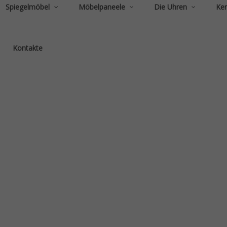
Spiegelmöbel
Möbelpaneele
Die Uhren
Ke
Kontakte