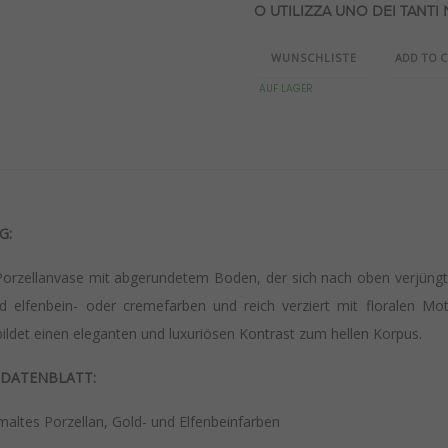
O UTILIZZA UNO DEI TANTI
WUNSCHLISTE
ADD TO 
AUF LAGER
G:
orzellanvase
mit abgerundetem Boden, der sich nach oben verjüngt 
d elfenbein- oder cremefarben und reich verziert mit floralen Mo
bildet einen eleganten und luxuriösen Kontrast zum hellen Korpus.
 DATENBLATT:
ltes Porzellan, Gold- und Elfenbeinfarben