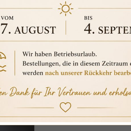
ENEA HANDBEMALTE 
AMPHORENVASE RA1
100 % sichere
169,00 €
Bruttopreis