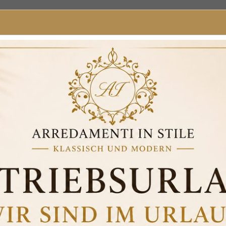
 elfenbeinfarbene und goldene Keramik-Amphorenvase RA14