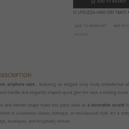
ADD TO BASKET
O UTILIZZA UNO DEI TANTI
ADD TO WISHLIST
ADD TO 
IN STOCK
DESCRIPTION
mic amphora vase
, featuring an elegant ivory body embellished w
red handle and elegantly shaped spout give the vase a striking visual 
e and slender shape make this piece ideal as
a decorative accent
fo
ished in a luxurious classic, baroque, or neoclassical style. It's a s
ys, boutiques, and hospitality venues.