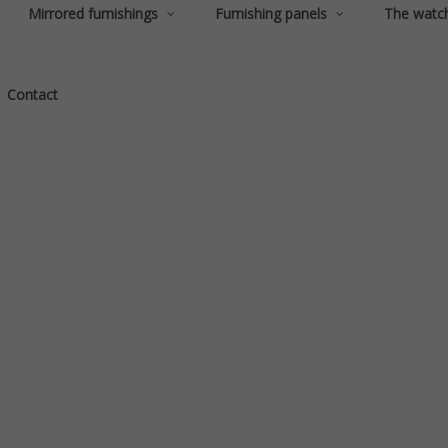
Mirrored furnishings
Furnishing panels
The watc
Contact