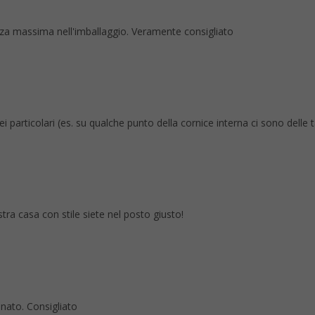
tezza massima nell'imballaggio. Veramente consigliato
rticolari (es. su qualche punto della cornice interna ci sono delle tacc
stra casa con stile siete nel posto giusto!
anato. Consigliato