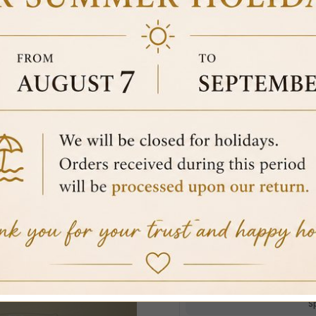
IVORY AND GOLD CE
HANDLE – COD. VI47
100% secure 
€119.00
VAT included