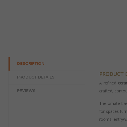
DESCRIPTION
PRODUCT 
PRODUCT DETAILS
A refined
cera
crafted, contou
REVIEWS
The ornate bas
for spaces furn
rooms, entrywa