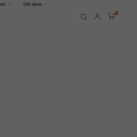
hes
Gift ideas
0