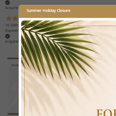
Acquirente verificato
Summer Holiday Closure
16 Settembre 2025
Esperienza positiva Consiglio questo venditore
Acquirente verificato
Home
Ceramics
Luxury Ceramics
Ivory and gold ce