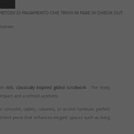
 METODI DI PAGAMENTO CHE TROVI IN FASE DI CHECK OUT
COMPARE
ith
rich, classically inspired gilded scrollwork
. The finely
impact and a refined aesthetic.
r consoles, tables, columns, or accent furniture, perfect
tatement piece that enhances elegant spaces such as living