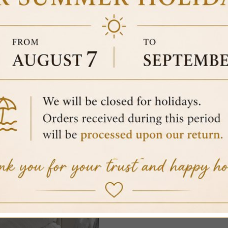
KING SIZE DOUBLE 
WOOD SILVER GOLD 
100% secure 
€2,099.00
VAT included