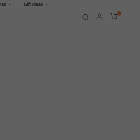
hes
Gift ideas
0