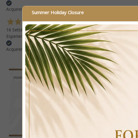
Acquirente verificato
Summer Holiday Closure
16 Settembre 2025
Esperienza positiva Consiglio questo venditore
Acquirente verificato
Home
Furniture
Beds
King Size
King Size Baro