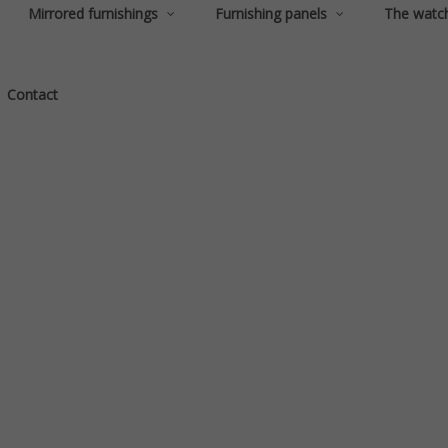
Mirrored furnishings
Furnishing panels
The watc
Contact