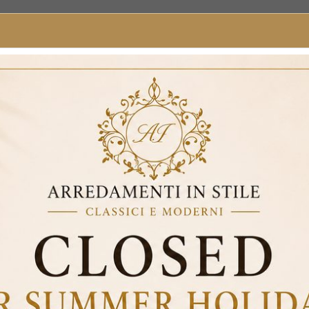
que
King size double bed Baroque container faux leather wood silver 