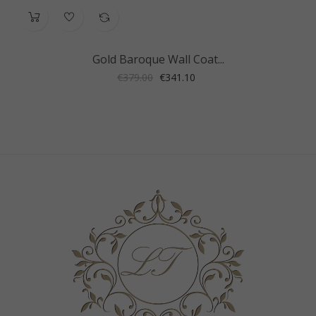
Gold Baroque Wall Coat...
Regular
Price
€379.00
€341.10
price