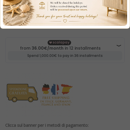
€404.10
€449.00
SAVE 10%
VAT included
Clicca sul banner per i metodi di pagamento: