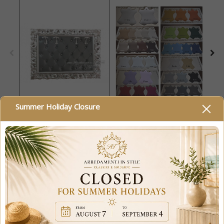
Summer Holiday Closure
WALL COAT RACK BAROQUE COAT STAND
SILVER BLACK FAUX LEATHER SWAROVSKI
1135
100% secure payments