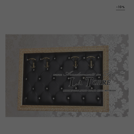
-10%
‹
›