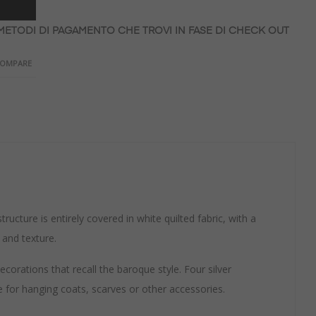
 METODI DI PAGAMENTO CHE TROVI IN FASE DI CHECK OUT
COMPARE
ructure is entirely covered in white quilted fabric, with a
and texture.
corations that recall the baroque style. Four silver
e for hanging coats, scarves or other accessories.