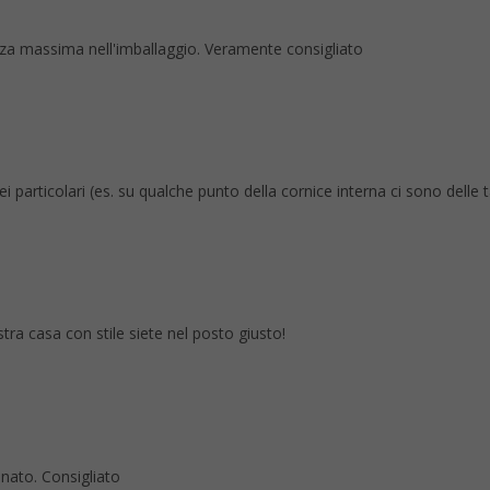
tezza massima nell'imballaggio. Veramente consigliato
rticolari (es. su qualche punto della cornice interna ci sono delle tacc
stra casa con stile siete nel posto giusto!
anato. Consigliato