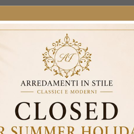
ck Baroque Coat Stand Silver Ivory Faux Leather Swarovski 1135