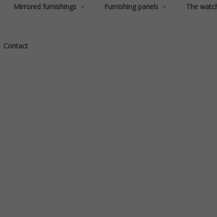
Mirrored furnishings
Furnishing panels
The watc
Contact