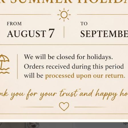
WALL COAT RACK BA
LEATHER SWAROVSKI 
100% secure 
€404.10
€449.00
VAT included