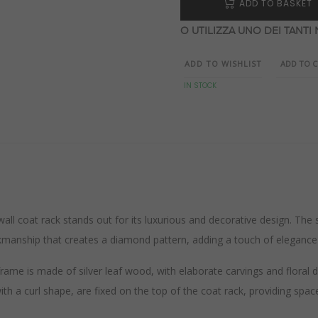
ADD TO BASKET
O UTILIZZA UNO DEI TANTI
ADD TO WISHLIST
ADD TO 
IN STOCK
all coat rack stands out for its luxurious and decorative design. The st
manship that creates a diamond pattern, adding a touch of elegance 
rame is made of silver leaf wood, with elaborate carvings and floral de
th a curl shape, are fixed on the top of the coat rack, providing spac