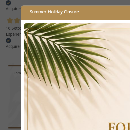
Acquirente verificato
Summer Holiday Closure
16 Settembre 2025
Esperienza positiva Consiglio questo venditore
Acquirente verificato
Home
Furniture panels
Clothes hanger
Wall Coat Ra