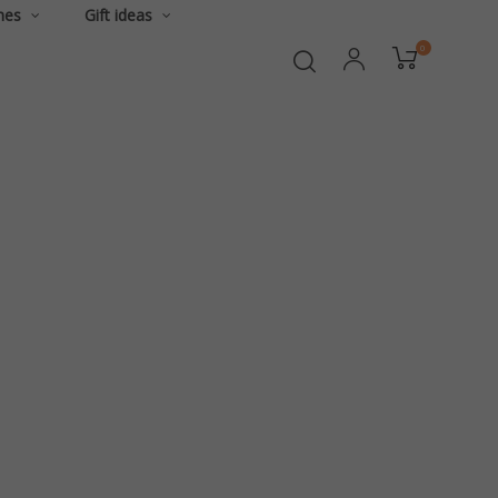
hes
Gift ideas
0