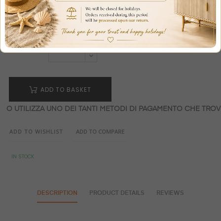
QUANTITY
ADD TO BASKET
O UTILIZZA UNO DEI TANTI METODI DI PAGAMENTO CHE TROVI
ADD TO WISHLIST
ADD TO COMPARE
IN STOCK
DESCRIPTION
PRODUCT DETAILS
REVIEWS