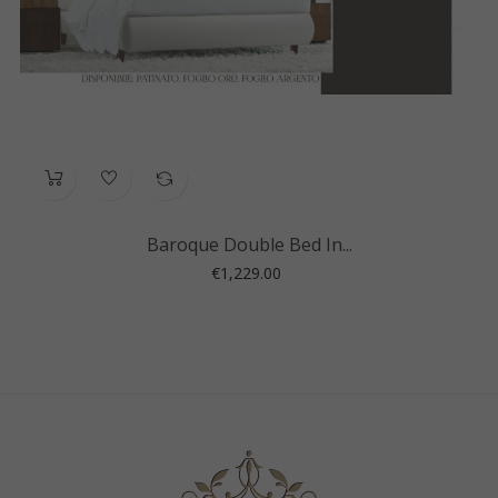
‹
›
Baroque Double Bed In...
Price
€1,229.00