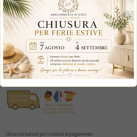
1.799,00 €
Tasse incluse
paga fino a
18 rate
,
scopri di più
Clicca sul banner per i metodi di pagamento: