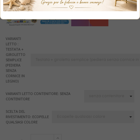
VARIANTI
LETTO :
TESTATA +
GIROLETTO
SEMPLICE
(PEDIERA
SENZA
CORNICE IN
LEGNO)
VARIANTI LETTO CONTENITORE: SENZA
CONTENITORE
SCELTA DEL
RIVESTIMENTO: ECOPELLE
QUALSIASI COLORE