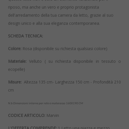
riposo, ma anche un vero e proprio protagonista
dell'arredamento della tua camera da letto, grazie al suo
design unico e alla sua eleganza contemporanea.
SCHEDA TECNICA:
Colore:
Rosa (disponibile su richiesta qualsiasi colore)
Materiale:
Velluto ( su richiesta disponibile in tessuto o
ecopelle)
Misure:
Altezza 135 cm- Larghezza 150 cm - Profondità 210
cm
N.b Dimensioni interne per rete e materasso 160X190 CM
CODICE ARTICOLO:
Marvin
L'OFFERTA COMPRENDE:
1 Letto una piazza e mezzo