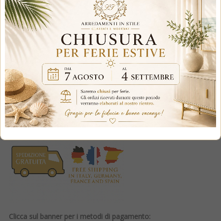
1.449,00 €
Tasse incluse
paga fino a
18 rate
,
scopri di più
Clicca sul banner per i metodi di pagamento: