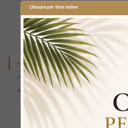
Chiusura per ferie estive
DESCRIZIONE
DESCRIZIONE:
DETTAGLI DEL PRODOTTO
Rendi unico il
RECENSIONI
nella parte fron
La base rettan
funzionale.
La superficie s