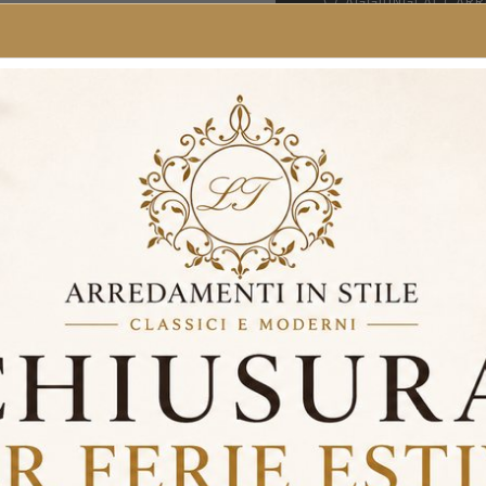
AGGIUNGI AL CARR
O UTILIZZA UNO DEI TANTI
LISTA DEI DESIDERI
CONFRON
DISPONIBILE
 tuo ingresso o soggiorno con questa
consolle specchiata moderna
, c
tale.
golare, dal design geometrico, combina
stile contemporaneo
e stabil
pecchiata riflette la luce, donando ampiezza e luminosità agli spazi, 