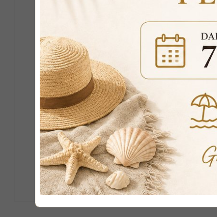
raffinatezza
.
Il piano d’appo
zone living mo
SCHEDA TECNI
Colore:
Argento
Materiale:
Spec
Misure:
Larghe
CODICE ARTIC
L'OFFERTA C