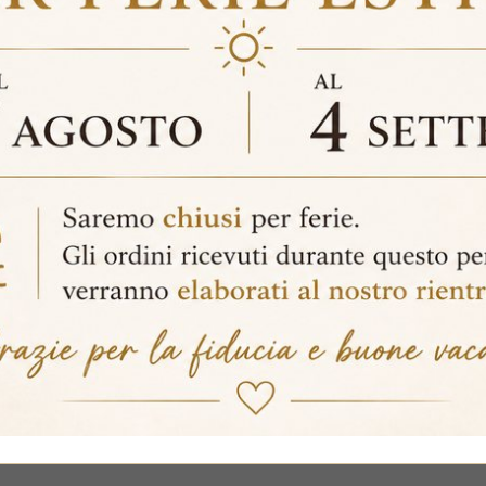
ggio è ideale per vasi, lampade, sculture e altri elementi decorativi, 
derne.
CA:
 Specchiato
chio
zza cm 120 - Profondita' cm 35 - Altezza cm 78
OLO:
E48F
OMPRENDE:
1 Consolle (specchiera non inclusa nel prezzo)