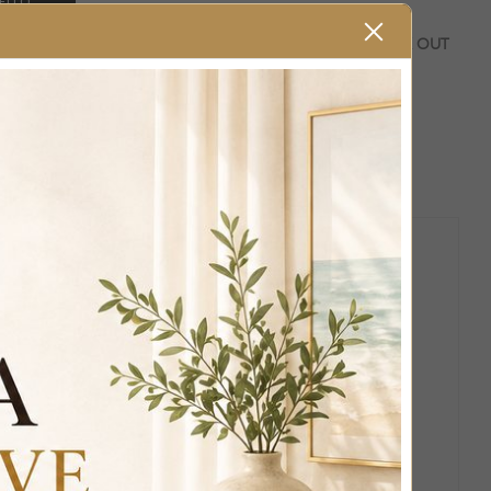
ELLO
 METODI DI PAGAMENTO CHE TROVI IN FASE DI CHECK OUT
TA CON ALTRI PRODOTTI
aratterizzata da
raffinati dettagli Swarovski incastonati
ità, creando un complemento d’arredo elegante e
mentre i cristalli Swarovski aggiungono un tocco di
lusso e