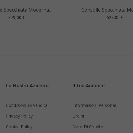
e Specchiata Moderna...
Consolle Specchiata Mo
Prezzo
Prezzo
879,00 €
629,00 €
La Nostra Azienda
Il Tuo Account
Condizioni Di Vendita
Informazioni Personali
Privacy Policy
Ordini
Cookie Policy
Note Di Credito